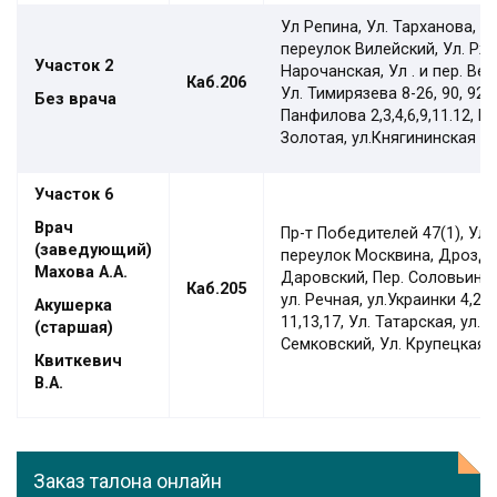
Ул Репина, Ул. Тарханова, У
переулок Вилейский, Ул. Ржа
Участок
2
Нарочанская, Ул . и пер. Вес
Каб.206
Ул. Тимирязева 8-26, 90, 92 ,
Без врача
Панфилова 2,3,4,6,9,11.12, Пр
Золотая, ул.Княгининская
Участок
6
Врач
Пр-т Победителей 47(1), Ул.
(заведующий)
переулок Москвина, Дрозды 3
Махова А.А.
Даровский, Пер. Соловьиный,
Каб.20
5
ул. Речная, ул.Украинки 4,20
Акушерка
11,13,17, Ул. Татарская, ул.
(старшая)
Семковский, Ул. Крупецкая .
Квиткевич
В.А.
Заказ талона онлайн