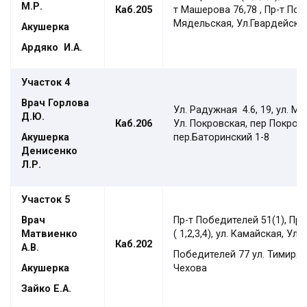
М.Р.
Каб.205
т Машерова 76,78 , Пр-т Поб
Мядельская, Ул.Гвардейская
Акушерка
Ардяко
И.А.
Участок
4
Врач Горлова
Ул. Радужная 4.6, 19, ул. М
Д.Ю.
Каб.20
6
Ул. Покровская, пер Покровс
Акушерка
пер.Баторинский 1-8
Денисенко
Л.Р.
Участок
5
Врач
Пр-т Победителей 51(1), Пр-
Матвиенко
( 1,2,3,4), ул. Камайская, Ул.
Каб.202
А.В.
Победителей 77
ул. Тимирязе
Акушерка
Чехова
Зайко Е.А.