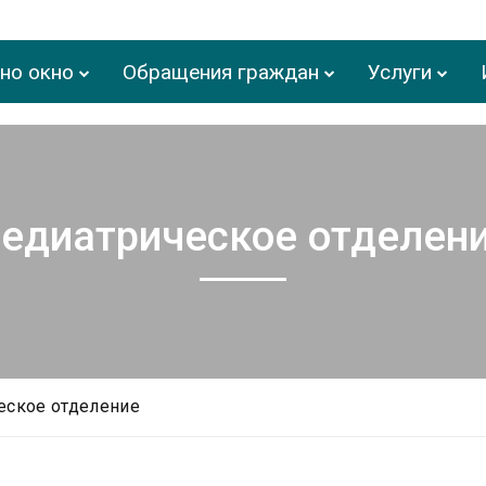
но окно
Обращения граждан
Услуги
едиатрическое отделен
еское отделение