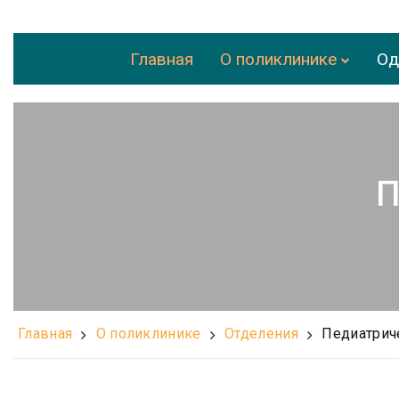
Главная
О поликлинике
Од
П
Главная
О поликлинике
Отделения
Педиатрич