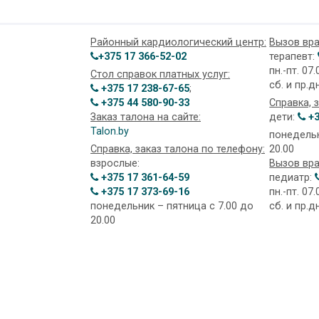
Районный кардиологический центр:
Вызов вра
+375 17 366-52-02
терапевт:
пн.-пт. 07.
Стол справок платных услуг:
сб. и пр.д
+375 17 238-67-65
;
+375 44 580-90-33
Справка, 
Заказ талона на сайте:
дети:
+3
Talon.by
понедельн
Справка, заказ талона по телефону:
20.00
взрослые:
Вызов вра
+375 17 361-64-59
педиатр:
+375 17 373-69-16
пн.-пт. 07.
понедельник – пятница с 7.00 до
сб. и пр.д
20.00