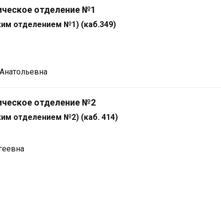
ческое отделение №1
ким отделением №1)
(каб.349)
Анатольевна
ческое отделение №2
ким отделением №
2
)
(каб. 414)
геевна