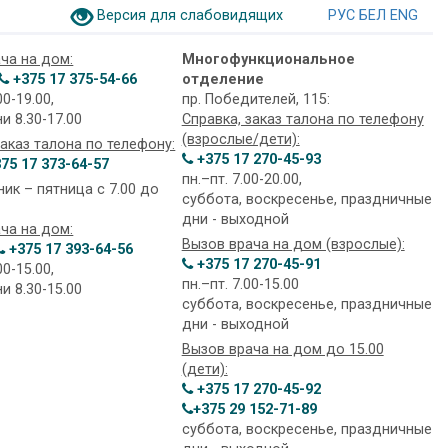
Версия для слабовидящих
РУС
БЕЛ
ENG
ча на дом:
Многофункциональное
+375 17 375-54-66
отделение
00-19.00,
пр. Победителей, 115:
ни 8.30-17.00
Справка, заказ талона по телефону
(взрослые/дети):
заказ талона по телефону:
+375 17 270-45-93
75 17 373-64-57
пн.–пт. 7.00-20.00,
ик – пятница с 7.00 до
суббота, воскресенье, праздничные
дни - выходной
ча на дом:
Вызов врача на дом (взрослые):
+375 17 393-64-56
+375 17 270-45-91
00-15.00,
пн.–пт. 7.00-15.00
ни 8.30-15.00
суббота, воскресенье, праздничные
дни - выходной
Вызов врача на дом до 15.00
(дети):
+375 17 270-45-92
+375 29 152-71-89
суббота, воскресенье, праздничные