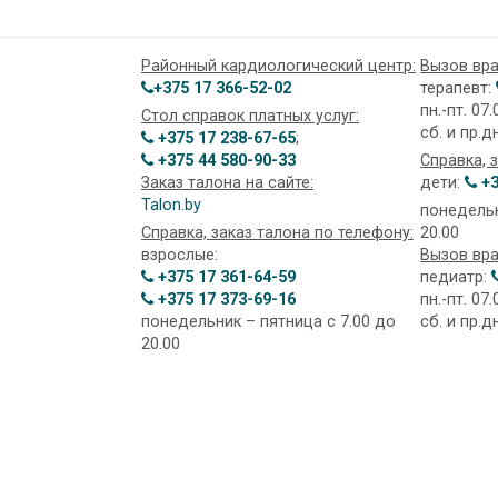
Районный кардиологический центр:
Вызов вра
+375 17 366-52-02
терапевт:
пн.-пт. 07.
Стол справок платных услуг:
сб. и пр.д
+375 17 238-67-65
;
+375 44 580-90-33
Справка, 
Заказ талона на сайте:
дети:
+3
Talon.by
понедельн
Справка, заказ талона по телефону:
20.00
взрослые:
Вызов вра
+375 17 361-64-59
педиатр:
+375 17 373-69-16
пн.-пт. 07.
понедельник – пятница с 7.00 до
сб. и пр.д
20.00