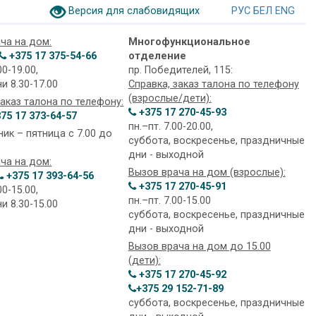
Версия для слабовидящих
РУС
БЕЛ
ENG
ча на дом:
Многофункциональное
+375 17 375-54-66
отделение
00-19.00,
пр. Победителей, 115:
ни 8.30-17.00
Справка, заказ талона по телефону
(взрослые/дети):
заказ талона по телефону:
+375 17 270-45-93
75 17 373-64-57
пн.–пт. 7.00-20.00,
ик – пятница с 7.00 до
суббота, воскресенье, праздничные
дни - выходной
ча на дом:
Вызов врача на дом (взрослые):
+375 17 393-64-56
+375 17 270-45-91
00-15.00,
пн.–пт. 7.00-15.00
ни 8.30-15.00
суббота, воскресенье, праздничные
дни - выходной
Вызов врача на дом до 15.00
(дети):
+375 17 270-45-92
+375 29 152-71-89
суббота, воскресенье, праздничные