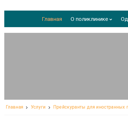
Главная
О поликлинике
Од
Главная
Услуги
Прейскуранты для иностранных 